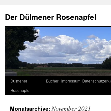
Der Dülmener Rosenapfel
Zum
Dülmener
Bücher
Impressum
Datenschutzerkl
Inhalt
Rosenapfel
springen
November 2021
Monatsarchive: