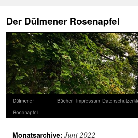
Der Dülmener Rosenapfel
Zum
Dülmener
Bücher
Impressum
Datenschutzerkl
Inhalt
Rosenapfel
springen
Juni 2022
Monatsarchive: