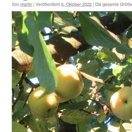
Von
martin
|
Veröffentlicht
6. Oktober 2022
|
Die gesamte Größe