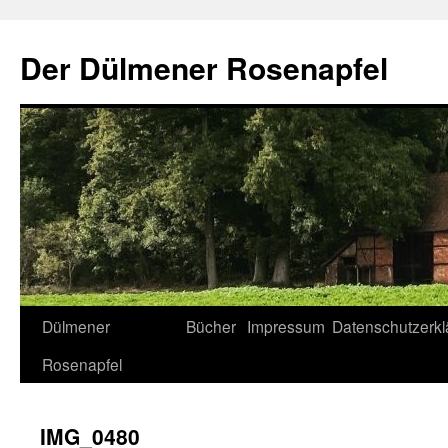
Der Dülmener Rosenapfel
Zum
Dülmener
Bücher
Impressum
Datenschutzerkl
Inhalt
Rosenapfel
springen
IMG_0480