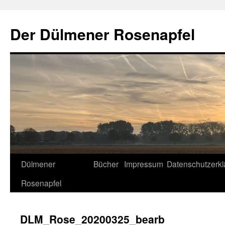
Der Dülmener Rosenapfel
Zum
Dülmener
Bücher
Impressum
Datenschutzerkl
Inhalt
Rosenapfel
springen
DLM_Rose_20200325_bearb