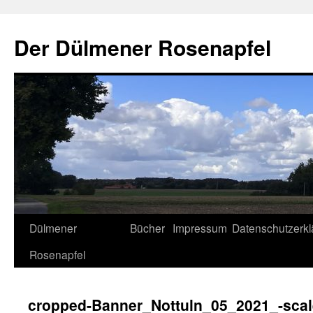
Der Dülmener Rosenapfel
Zum
Dülmener
Bücher
Impressum
Datenschutzerkl
Inhalt
Rosenapfel
springen
cropped-Banner_Nottuln_05_2021_-scal