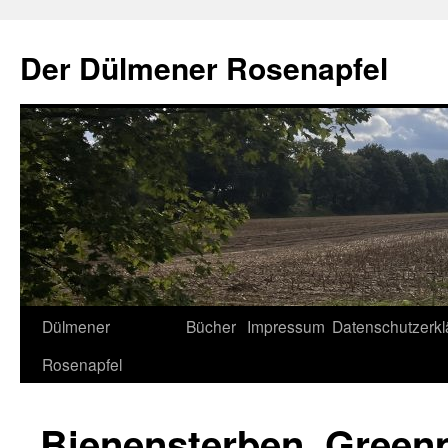
Der Dülmener Rosenapfel
Zum
Dülmener
Bücher
Impressum
Datenschutzerkl
Inhalt
Rosenapfel
springen
Bienensterben_Green